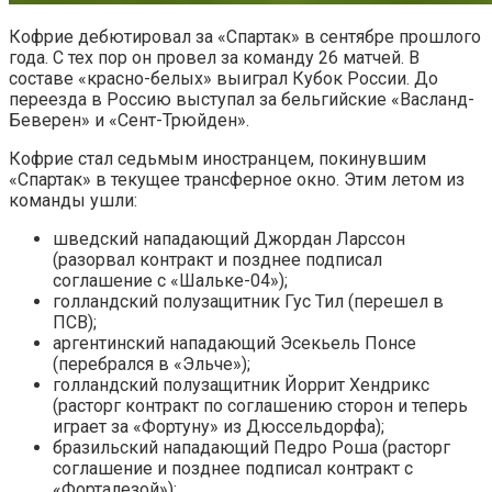
Кофрие дебютировал за «Спартак» в сентябре прошлого
года. С тех пор он провел за команду 26 матчей. В
составе «красно-белых» выиграл Кубок России. До
переезда в Россию выступал за бельгийские «Васланд-
Беверен» и «Сент-Трюйден».
Кофрие стал седьмым иностранцем, покинувшим
«Спартак» в текущее трансферное окно. Этим летом из
команды ушли:
шведский нападающий Джордан Ларссон
(разорвал контракт и позднее подписал
соглашение с «Шальке-04»);
голландский полузащитник Гус Тил (перешел в
ПСВ);
аргентинский нападающий Эсекьель Понсе
(перебрался в «Эльче»);
голландский полузащитник Йоррит Хендрикс
(расторг контракт по соглашению сторон и теперь
играет за «Фортуну» из Дюссельдорфа);
бразильский нападающий Педро Роша (расторг
соглашение и позднее подписал контракт с
«Форталезой»);