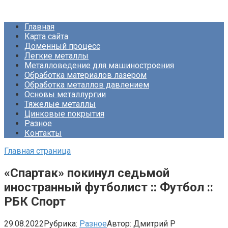
Перейти
Про Металлургию
к
Главная
контенту
Карта сайта
Доменный процесс
Легкие металлы
Металловедение для машиностроения
Обработка материалов лазером
Обработка металлов давлением
Основы металлургии
Тяжелые металлы
Цинковые покрытия
Разное
Контакты
Главная страница
«Спартак» покинул седьмой
иностранный футболист :: Футбол ::
РБК Спорт
29.08.2022
Рубрика:
Разное
Автор:
Дмитрий Р