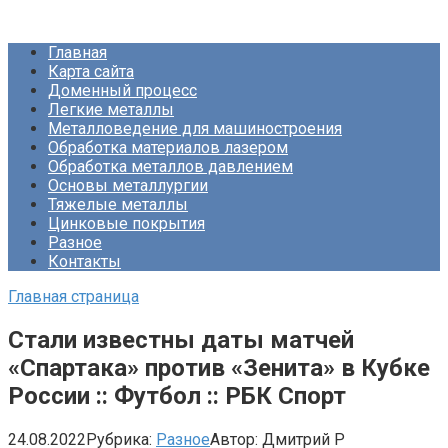
Перейти
Про Металлургию
к
Главная
контенту
Карта сайта
Доменный процесс
Легкие металлы
Металловедение для машиностроения
Обработка материалов лазером
Обработка металлов давлением
Основы металлургии
Тяжелые металлы
Цинковые покрытия
Разное
Контакты
Главная страница
Стали известны даты матчей
«Спартака» против «Зенита» в Кубке
России :: Футбол :: РБК Спорт
24.08.2022
Рубрика:
Разное
Автор:
Дмитрий Р