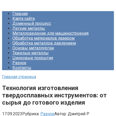
Перейти
Про Металлургию
к
Главная
контенту
Карта сайта
Доменный процесс
Легкие металлы
Металловедение для машиностроения
Обработка материалов лазером
Обработка металлов давлением
Основы металлургии
Тяжелые металлы
Цинковые покрытия
Разное
Контакты
Главная страница
Технология изготовления
твердосплавных инструментов: от
сырья до готового изделия
17.09.2023
Рубрика:
Разное
Автор:
Дмитрий Р