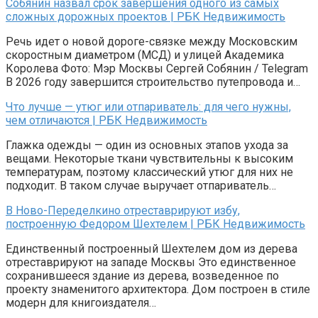
Собянин назвал срок завершения одного из самых
сложных дорожных проектов | РБК Недвижимость
Речь идет о новой дороге-связке между Московским
скоростным диаметром (МСД) и улицей Академика
Королева Фото: Мэр Москвы Сергей Собянин / Telegram
В 2026 году завершится строительство путепровода и…
Что лучше — утюг или отпариватель: для чего нужны,
чем отличаются | РБК Недвижимость
Глажка одежды — один из основных этапов ухода за
вещами. Некоторые ткани чувствительны к высоким
температурам, поэтому классический утюг для них не
подходит. В таком случае выручает отпариватель…
В Ново-Переделкино отреставрируют избу,
построенную Федором Шехтелем | РБК Недвижимость
Единственный построенный Шехтелем дом из дерева
отреставрируют на западе Москвы Это единственное
сохранившееся здание из дерева, возведенное по
проекту знаменитого архитектора. Дом построен в стиле
модерн для книгоиздателя…