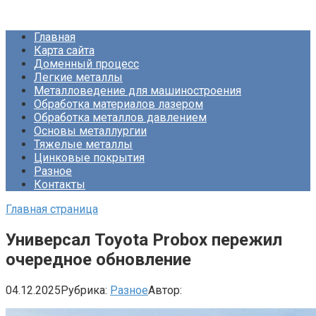
Перейти
Про Металлургию
к
Главная
контенту
Карта сайта
Доменный процесс
Легкие металлы
Металловедение для машиностроения
Обработка материалов лазером
Обработка металлов давлением
Основы металлургии
Тяжелые металлы
Цинковые покрытия
Разное
Контакты
Главная страница
Универсал Toyota Probox пережил
очередное обновление
04.12.2025
Рубрика:
Разное
Автор: