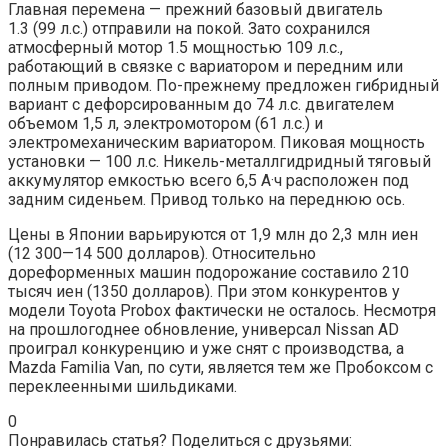
Главная перемена — прежний базовый двигатель
1.3 (99 л.с.) отправили на покой. Зато сохранился
атмосферный мотор 1.5 мощностью 109 л.с.,
работающий в связке с вариатором и передним или
полным приводом. По-прежнему предложен гибридный
вариант с дефорсированным до 74 л.с. двигателем
объемом 1,5 л, электромотором (61 л.с.) и
электромеханическим вариатором. Пиковая мощность
установки — 100 л.с. Никель-металлгидридный тяговый
аккумулятор емкостью всего 6,5 А·ч расположен под
задним сиденьем. Привод только на переднюю ось.
Цены в Японии варьируются от 1,9 млн до 2,3 млн иен
(12 300—14 500 долларов). Относительно
дореформенных машин подорожание составило 210
тысяч иен (1350 долларов). При этом конкурентов у
модели Toyota Probox фактически не осталось. Несмотря
на прошлогоднее обновление, универсал Nissan AD
проиграл конкуренцию и уже снят с производства, а
Mazda Familia Van, по сути, является тем же Пробоксом с
переклеенными шильдиками.
0
Понравилась статья? Поделиться с друзьями: