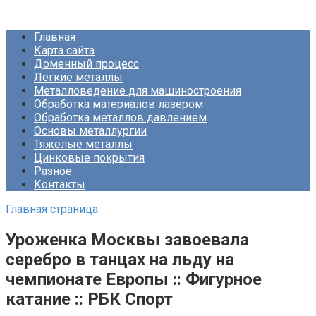
Перейти
Про Металлургию
к
Главная
контенту
Карта сайта
Доменный процесс
Легкие металлы
Металловедение для машиностроения
Обработка материалов лазером
Обработка металлов давлением
Основы металлургии
Тяжелые металлы
Цинковые покрытия
Разное
Контакты
Главная страница
Уроженка Москвы завоевала
серебро в танцах на льду на
чемпионате Европы :: Фигурное
катание :: РБК Спорт