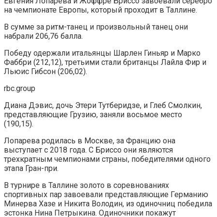
Евгения Лопарева и Жоффре Бриссо завоевали серебро
на чемпионате Европы, который проходит в Таллине.
В сумме за ритм-танец и произвольный танец они
набрали 206,76 балла.
Победу одержали итальянцы Шарлен Гиньяр и Марко
Фаббри (212,12), третьими стали британцы Лайла Фир и
Льюис Гибсон (206,02).
rbc.group
Диана Дэвис, дочь Этери Тутберидзе, и Глеб Смолкин,
представляющие Грузию, заняли восьмое место
(190,15).
Лопарева родилась в Москве, за Францию она
выступает с 2018 года. С Бриссо они являются
трехкратным чемпионами страны, победителями одного
этапа Гран-при.
В турнире в Таллине золото в соревнованиях
спортивных пар завоевали представляющие Германию
Минерва Хазе и Никита Володин, из одиночниц победила
эстонка Нина Петрыкина. Одиночники покажут