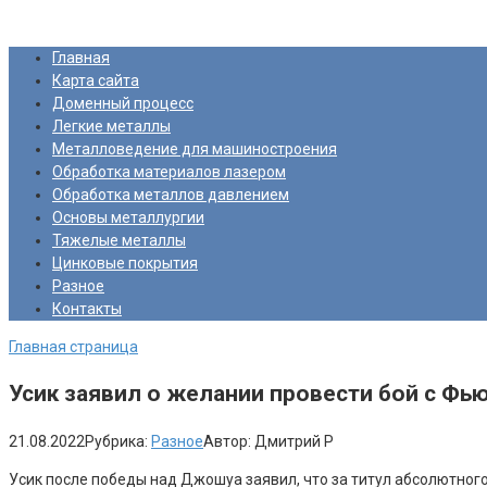
Перейти
Про Металлургию
к
Главная
контенту
Карта сайта
Доменный процесс
Легкие металлы
Металловедение для машиностроения
Обработка материалов лазером
Обработка металлов давлением
Основы металлургии
Тяжелые металлы
Цинковые покрытия
Разное
Контакты
Главная страница
Усик заявил о желании провести бой с Фью
21.08.2022
Рубрика:
Разное
Автор:
Дмитрий Р
Усик после победы над Джошуа заявил, что за титул абсолютного