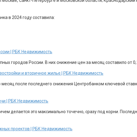
в Москве, Санкт-Петербурге и Московской области; Краснодарский
ка в 2024 году составила:
оссии | РБК Недвижимость
ных городов России. В них снижение цен за месяц составило от 0,1
новостройки и вторичное жилье | РБК Недвижимость
з месяц после последнего снижения Центробанком ключевой ставки
ачи | РБК Недвижимость
ричем делается это максимально точечно, сразу под корни. После
жных проектов | РБК Недвижимость