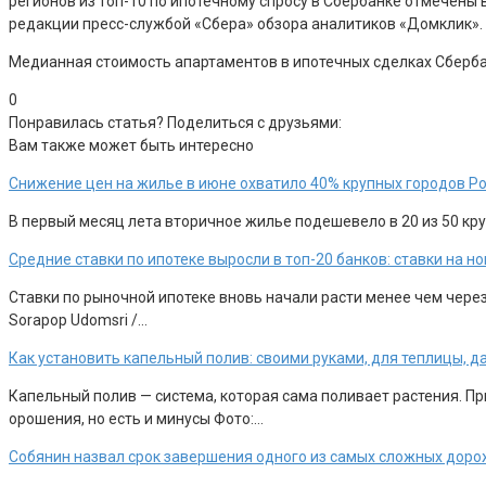
регионов из топ-10 по ипотечному спросу в Сбербанке отмечены 
редакции пресс-службой «Сбера» обзора аналитиков «Домклик».
Медианная стоимость апартаментов в ипотечных сделках Сбербан
0
Понравилась статья? Поделиться с друзьями:
Вам также может быть интересно
Снижение цен на жилье в июне охватило 40% крупных городов Р
В первый месяц лета вторичное жилье подешевело в 20 из 50 круп
Средние ставки по ипотеке выросли в топ-20 банков: ставки на 
Ставки по рыночной ипотеке вновь начали расти менее чем чере
Sorapop Udomsri /…
Как установить капельный полив: своими руками, для теплицы, д
Капельный полив — система, которая сама поливает растения. П
орошения, но есть и минусы Фото:…
Собянин назвал срок завершения одного из самых сложных доро