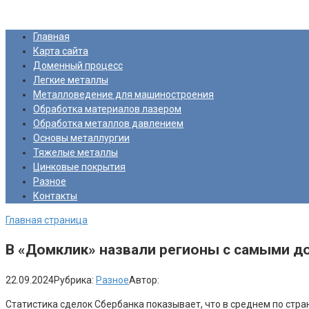
Перейти
Про Металлургию
к
Главная
контенту
Карта сайта
Доменный процесс
Легкие металлы
Металловедение для машиностроения
Обработка материалов лазером
Обработка металлов давлением
Основы металлургии
Тяжелые металлы
Цинковые покрытия
Разное
Контакты
Главная страница
В «Домклик» назвали регионы с самыми до
22.09.2024
Рубрика:
Разное
Автор:
Статистика сделок Сбербанка показывает, что в среднем по стра