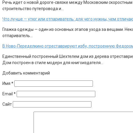
Речь идет о новой дороге-связке между Московским скоростным
строительство путепровода и…
Что лучше — утюг или отпариватель: для чего нужны, чем отлича
Глажка одежды — один из основных этапов ухода за вещами. Неко
отпариватель…
В Ново-Переделкино отреставрируют избу, построенную Федоро
Единственный построенный Шехтелем дом из дерева отреставрир
Дом построен в стиле модерн для книгоиздателя…
Добавить комментарий
Имя
*
Email
*
Сайт