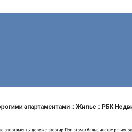
рогими апартаментами :: Жилье :: РБК Нед
не апартаменты дороже квартир. При этом в большинстве регионов