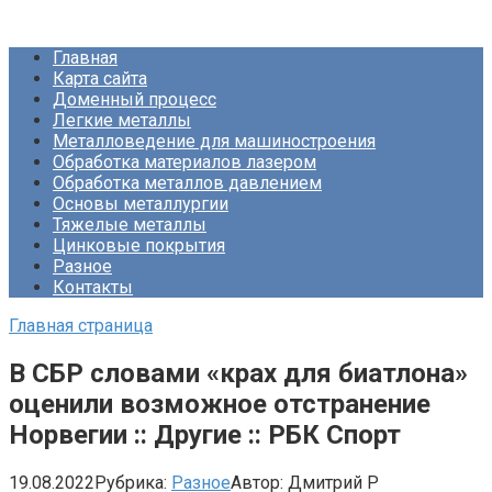
Перейти
Про Металлургию
к
Главная
контенту
Карта сайта
Доменный процесс
Легкие металлы
Металловедение для машиностроения
Обработка материалов лазером
Обработка металлов давлением
Основы металлургии
Тяжелые металлы
Цинковые покрытия
Разное
Контакты
Главная страница
В СБР словами «крах для биатлона»
оценили возможное отстранение
Норвегии :: Другие :: РБК Спорт
19.08.2022
Рубрика:
Разное
Автор:
Дмитрий Р