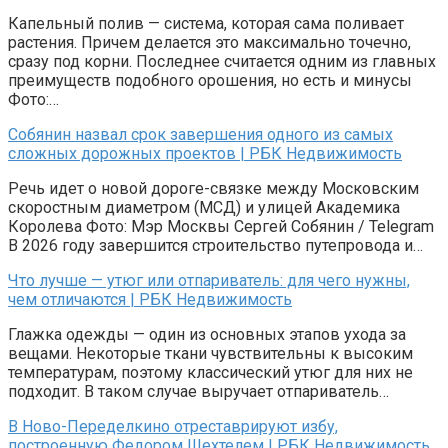
Капельный полив — система, которая сама поливает
растения. Причем делается это максимально точечно,
сразу под корни. Последнее считается одним из главных
преимуществ подобного орошения, но есть и минусы
Фото:…
Собянин назвал срок завершения одного из самых
сложных дорожных проектов | РБК Недвижимость
Речь идет о новой дороге-связке между Московским
скоростным диаметром (МСД) и улицей Академика
Королева Фото: Мэр Москвы Сергей Собянин / Telegram
В 2026 году завершится строительство путепровода и…
Что лучше — утюг или отпариватель: для чего нужны,
чем отличаются | РБК Недвижимость
Глажка одежды — один из основных этапов ухода за
вещами. Некоторые ткани чувствительны к высоким
температурам, поэтому классический утюг для них не
подходит. В таком случае выручает отпариватель…
В Ново-Переделкино отреставрируют избу,
построенную Федором Шехтелем | РБК Недвижимость