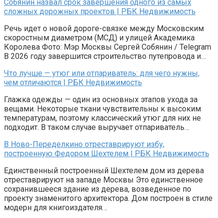
Собянин назвал срок завершения одного из самых
сложных дорожных проектов | РБК Недвижимость
Речь идет о новой дороге-связке между Московским
скоростным диаметром (МСД) и улицей Академика
Королева Фото: Мэр Москвы Сергей Собянин / Telegram
В 2026 году завершится строительство путепровода и…
Что лучше — утюг или отпариватель: для чего нужны,
чем отличаются | РБК Недвижимость
Глажка одежды — один из основных этапов ухода за
вещами. Некоторые ткани чувствительны к высоким
температурам, поэтому классический утюг для них не
подходит. В таком случае выручает отпариватель…
В Ново-Переделкино отреставрируют избу,
построенную Федором Шехтелем | РБК Недвижимость
Единственный построенный Шехтелем дом из дерева
отреставрируют на западе Москвы Это единственное
сохранившееся здание из дерева, возведенное по
проекту знаменитого архитектора. Дом построен в стиле
модерн для книгоиздателя…