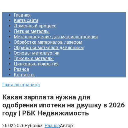
Перейти
Про Металлургию
к
Главная
контенту
Карта сайта
Доменный процесс
Легкие металлы
Металловедение для машиностроения
Обработка материалов лазером
Обработка металлов давлением
Основы металлургии
Тяжелые металлы
Цинковые покрытия
Разное
Контакты
Главная страница
Какая зарплата нужна для
одобрения ипотеки на двушку в 2026
году | РБК Недвижимость
26.02.2026
Рубрика:
Разное
Автор: