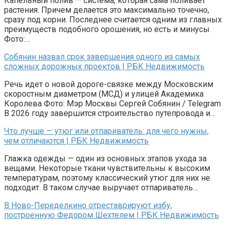
Капельный полив — система, которая сама поливает
растения. Причем делается это максимально точечно,
сразу под корни. Последнее считается одним из главных
преимуществ подобного орошения, но есть и минусы
Фото:…
Собянин назвал срок завершения одного из самых
сложных дорожных проектов | РБК Недвижимость
Речь идет о новой дороге-связке между Московским
скоростным диаметром (МСД) и улицей Академика
Королева Фото: Мэр Москвы Сергей Собянин / Telegram
В 2026 году завершится строительство путепровода и…
Что лучше — утюг или отпариватель: для чего нужны,
чем отличаются | РБК Недвижимость
Глажка одежды — один из основных этапов ухода за
вещами. Некоторые ткани чувствительны к высоким
температурам, поэтому классический утюг для них не
подходит. В таком случае выручает отпариватель…
В Ново-Переделкино отреставрируют избу,
построенную Федором Шехтелем | РБК Недвижимость